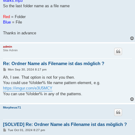
Marks.mp3
So the last folder name as a file name
Red
= Folder
Blue
= File
Thanks in advance
admin
Site Admin
Re: Ordner Name als Filename ist das möglich ?
P
Mon Sep 30, 2024 8:17 pm
o
s
Ah, I see. That option is not for you then.
t
You could use %folder% file name pattern element, e.g.
https://imgur.com/e3U5MCY
You can use %folder% in any of the patterns.
Morpheus71
[SOLVED] Re: Ordner Name als Filename ist das möglich ?
P
Tue Oct 01, 2024 8:27 pm
o