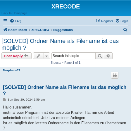
XRECODE
Back to Homepage
FAQ
Register
Login
S
Board index
XRECODE3
Suggestions
e
[SOLVED] Ordner Name als Filename ist das
a
möglich ?
r
Search
Advanced s
Post Reply
c
5 posts • Page
1
of
1
h
Morpheus71
[SOLVED] Ordner Name als Filename ist das möglich
?
P
Sun Sep 29, 2024 2:59 pm
o
s
Hallo zusammen,
t
erstmal euer Programm ist der absolute Knaller. Hat mir die Arbeit
unheimlich erleichtert. Jetzt zu meinem Anliegen.
Ist es möglich den letzten Ordnername in den Filenamen zu übernehmen
?