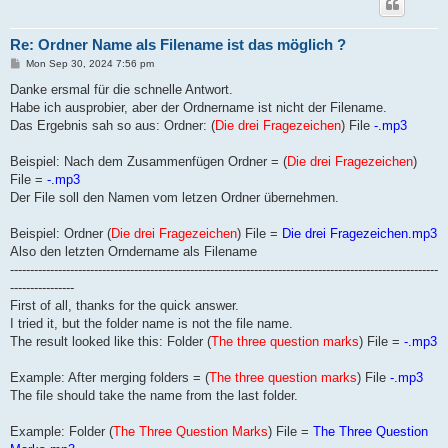
Re: Ordner Name als Filename ist das möglich ?
P
Mon Sep 30, 2024 7:56 pm
o
s
Danke ersmal für die schnelle Antwort.
t
Habe ich ausprobier, aber der Ordnername ist nicht der Filename.
Das Ergebnis sah so aus: Ordner: (
Die drei Fragezeichen
) File
-.mp3
Beispiel: Nach dem Zusammenfügen Ordner = (
Die drei Fragezeichen
)
File =
-.mp3
Der File soll den Namen vom letzen Ordner übernehmen.
Beispiel: Ordner (
Die drei Fragezeichen
) File =
Die drei Fragezeichen.mp3
Also den letzten Orndername als Filename
-----------------------------------------------------------------------------------------------------------
----------------
First of all, thanks for the quick answer.
I tried it, but the folder name is not the file name.
The result looked like this: Folder (
The three question marks
) File =
-.mp3
Example: After merging folders = (
The three question marks
) File
-.mp3
The file should take the name from the last folder.
Example: Folder (
The Three Question Marks
) File =
The Three Question