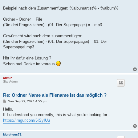
Beispiel nach dem Zusammenfügen: %albumartist% - %album%
Ordner - Ordner = File
(Die drei Fragezeichen) - (01. Der Superpapgei) = -.mp3
Gewünscht wird nach dem zusammenfügen:
(Die drei Fragezeichen) - (01. Der Superpapagei) = 01. Der
Superpapgei.mp3
Hbt ihr dafür eine Lösung ?
Schon mal Danke im vorraus
admin
Site Admin
Re: Ordner Name als Filename ist das möglich ?
P
Sun Sep 29, 2024 4:55 pm
o
s
Hello,
t
If I understood you correctly, this is what you're looking for -
https://imgur.com/5ISyIUu
Morpheus71