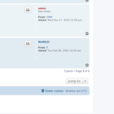
o
p
admin
Site Admin
Posts:
1094
Joined:
Wed Nov 17, 2010 12:56 pm
T
o
p
Wolf2022
Posts:
5
Joined:
Tue Feb 08, 2022 10:25 am
T
o
3 posts • Page
1
of
1
p
Jump to
Delete cookies
All times are
UTC