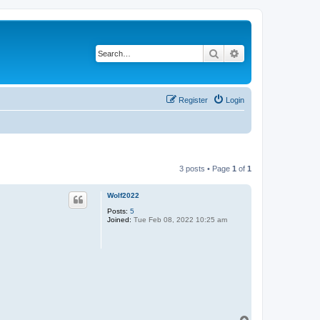
Search
Advanced search
Register
Login
3 posts • Page
1
of
1
Wolf2022
Posts:
5
Joined:
Tue Feb 08, 2022 10:25 am
T