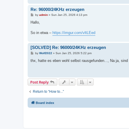
Re: 96000/24KHz erzeugen
P
by
admin
»
Sun Jan 25, 2026 4:13 pm
o
s
Hallo,
t
So in etwa –
https://imgur.com/vltLEed
[SOLVED] Re: 96000/24KHz erzeugen
P
by
Wolf2022
»
Sun Jan 25, 2026 5:22 pm
o
s
thx, hatte es eben wohl selbst rausgefunden..., Na ja, sind
t
Post Reply
Return to “How to...”
Board index