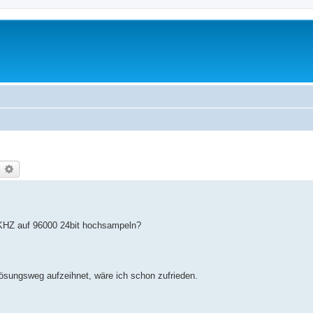
earch
Advanced search
6KHZ auf 96000 24bit hochsampeln?
ösungsweg aufzeihnet, wäre ich schon zufrieden.